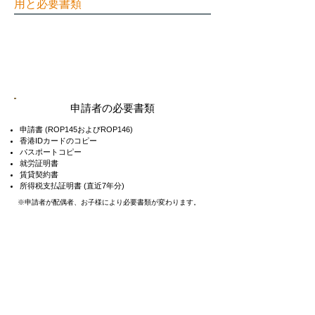
用と必要書類
パーマネントIDカード
取得サポート費
用： 5,000HKD
申請者の必要書類
申請書 (ROP145およびROP146)
香港IDカードのコピー
パスポートコピー
就労証明書
賃貸契約書
​所得税支払証明書 (直近7年分)
※申請者が配偶者、お子様により必要書類が変わります。
永住権・パーマネントIDカード取得に
関するご相談
​お問い合わせフォームまたはお電話にて、お気軽にご相
談ください。