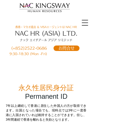
香港・マカオ進出 ＆ VISAエージェントは NAC HR
​NAC HR (ASIA) LTD.
ナック エイチアール アジア リミテッド
お問合せ
(+852)2522-0686
9:30-18:30 (Mon -Fri)
ホーム
＞
香港ビザ
＞永久性居民身分証
（HKID）
​永久性居民身分証
Permanent ID
7年以上継続して香港に居住した外国人の方が取得でき
ます。出国となった場合でも、現時点では3年に一度香
港に入国されていれば維持することができます。但し、
3年間連続で香港を離れると失効となります。