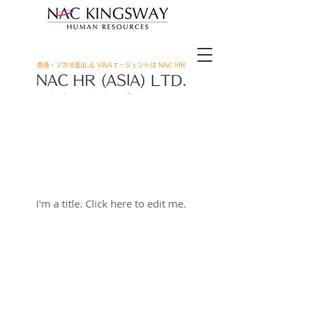
香港・マカオ進出 ＆ VISAエージェントは NAC HR
​NAC HR (ASIA) LTD.
ナック エイチアール アジア リミテッド
お問合せ
(+852)2522-0686
9:30-18:30 (Mon -Fri)
Latest News
I'm a title. ​Click here to edit me.